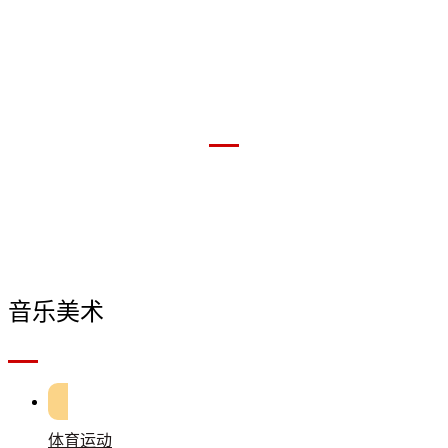
社团活动
—
音乐美术
—
体育运动