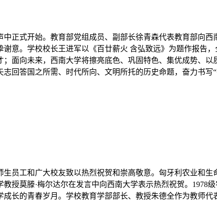
声中正式开始。教育部党组成员、副部长徐青森代表教育部向西南
谢意。学校校长王进军以《百廿薪火 含弘致远》为题作报告，全
才；面向未来，西南大学将擦亮底色、巩固特色、集优成势、以
矢志回答国之所需、时代所向、文明所托的历史命题，奋力书写“
师生员工和广大校友致以热烈祝贺和崇高敬意。匈牙利农业和生
教授莫滕·梅尔达尔在发言中向西南大学表示热烈祝贺。1978
学成长的青春岁月。学校教育学部部长、教授朱德全作为教师代表