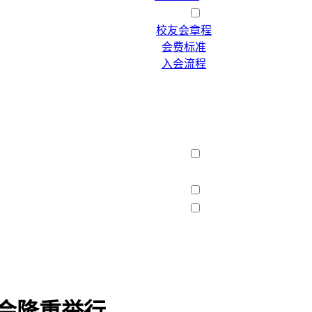
会员须知
校友会章程
会费标准
入会流程
西友联盟
工作简报
为您服务
校友风采
校友企业
校友产品
校友讲坛
母校动态
兄弟校友会
大会隆重举行